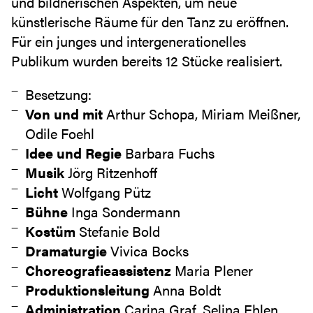
und bildnerischen Aspekten, um neue
künstlerische Räume für den Tanz zu eröffnen.
Für ein junges und intergenerationelles
Publikum wurden bereits 12 Stücke realisiert.
Besetzung:
Von und mit
Arthur Schopa, Miriam Meißner,
Odile Foehl
Idee und Regie
Barbara Fuchs
Musik
Jörg Ritzenhoff
Licht
Wolfgang Pütz
Bühne
Inga Sondermann
Kostüm
Stefanie Bold
Dramaturgie
Vivica Bocks
Choreografieassistenz
Maria Plener
Produktionsleitung
Anna Boldt
Administration
Carina Graf, Selina Ehlen